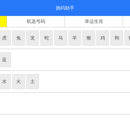
挑码助手
机选号码
幸运生肖
虎
兔
龙
蛇
马
羊
猴
鸡
狗
蓝
水
火
土