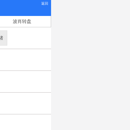
返回
波肖转盘
猪