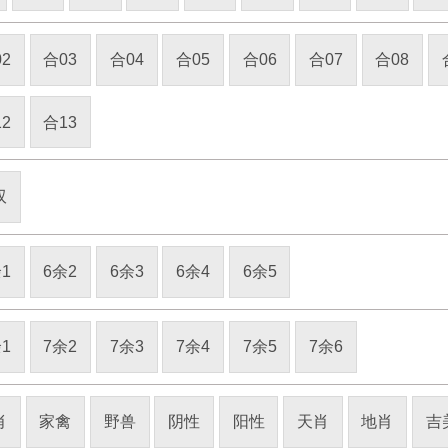
2
合03
合04
合05
合06
合07
合08
2
合13
双
1
6余2
6余3
6余4
6余5
1
7余2
7余3
7余4
7余5
7余6
肖
家禽
野兽
阴性
阳性
天肖
地肖
吉