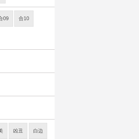
合09
合10
美
凶丑
白边