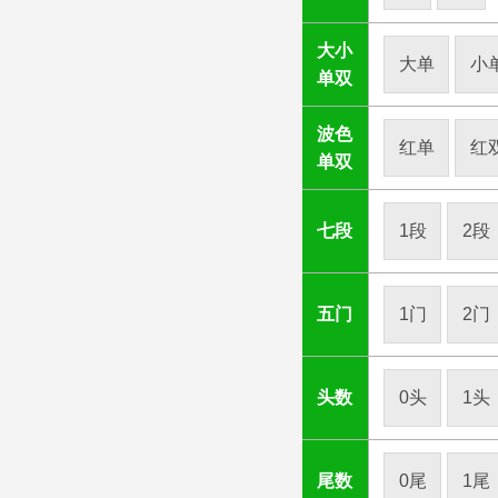
大小
大单
小
单双
波色
红单
红
单双
七段
1段
2段
五门
1门
2门
头数
0头
1头
尾数
0尾
1尾