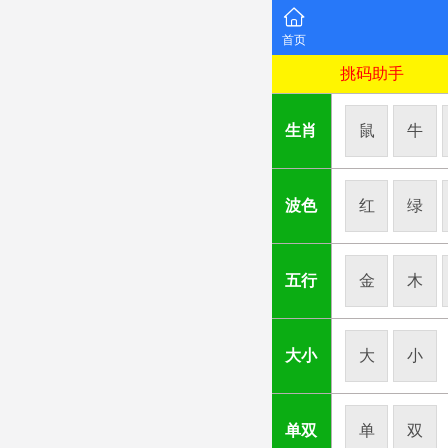
首页
挑码助手
生肖
鼠
牛
波色
红
绿
五行
金
木
大小
大
小
单双
单
双