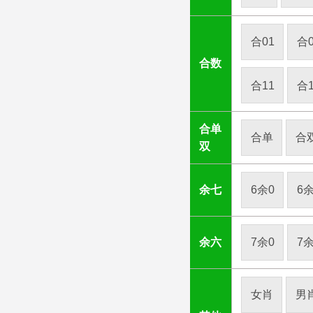
合01
合0
合数
合11
合1
合单
合单
合
双
余七
6余0
6余
余六
7余0
7余
女肖
男