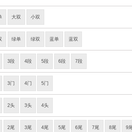
单
大双
小双
双
绿单
绿双
蓝单
蓝双
3段
4段
5段
6段
7段
3门
4门
5门
2头
3头
4头
2尾
3尾
4尾
5尾
6尾
7尾
8尾
9