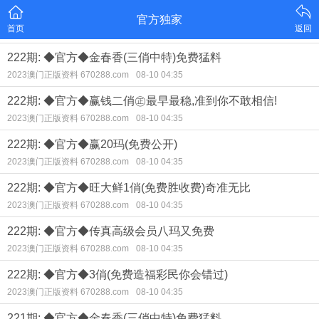
官方独家
首页
返回
222期: ◆官方◆金春香(三俏中特)免费猛料
2023澳门正版资料 670288.com
08-10 04:35
222期: ◆官方◆赢钱二俏㊣最早最稳,准到你不敢相信!
2023澳门正版资料 670288.com
08-10 04:35
222期: ◆官方◆赢20玛(免费公开)
2023澳门正版资料 670288.com
08-10 04:35
222期: ◆官方◆旺大鲜1俏(免费胜收费)奇准无比
2023澳门正版资料 670288.com
08-10 04:35
222期: ◆官方◆传真高级会员八玛又免费
2023澳门正版资料 670288.com
08-10 04:35
222期: ◆官方◆3俏(免费造福彩民你会错过)
2023澳门正版资料 670288.com
08-10 04:35
221期: ◆官方◆金春香(三俏中特)免费猛料