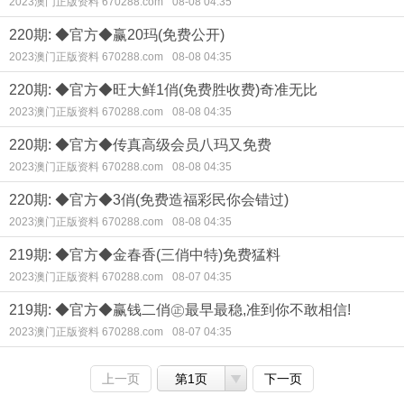
2023澳门正版资料 670288.com
08-08 04:35
220期: ◆官方◆赢20玛(免费公开)
2023澳门正版资料 670288.com
08-08 04:35
220期: ◆官方◆旺大鲜1俏(免费胜收费)奇准无比
2023澳门正版资料 670288.com
08-08 04:35
220期: ◆官方◆传真高级会员八玛又免费
2023澳门正版资料 670288.com
08-08 04:35
220期: ◆官方◆3俏(免费造福彩民你会错过)
2023澳门正版资料 670288.com
08-08 04:35
219期: ◆官方◆金春香(三俏中特)免费猛料
2023澳门正版资料 670288.com
08-07 04:35
219期: ◆官方◆赢钱二俏㊣最早最稳,准到你不敢相信!
2023澳门正版资料 670288.com
08-07 04:35
上一页
第1页
下一页